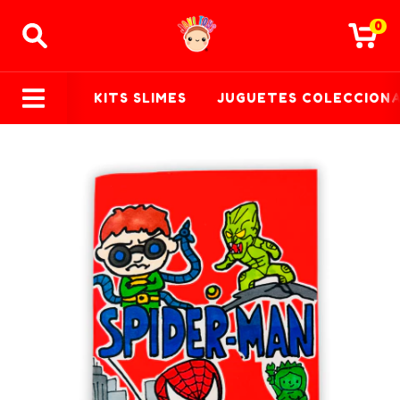
0
KITS SLIMES
JUGUETES COLECCION