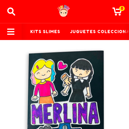
0
KITS SLIMES
JUGUETES COLECCION