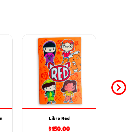
n
Libro Red
Lib
$150.00