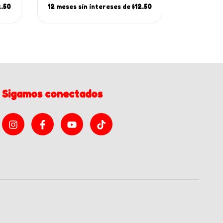
2.50
12
meses sin intereses de
$12.50
12
meses s
Sigamos conectados