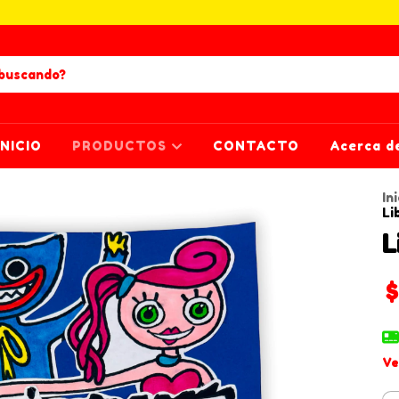
INICIO
PRODUCTOS
CONTACTO
Acerca d
Ini
Li
L
$
Ve