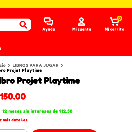
0
Ayuda
Mi cuenta
Mi carrito
e
cio
>
LIBROS PARA JUGAR
>
bro Projet Playtime
ibro Projet Playtime
150.00
12
meses sin intereses de
$12.50
r más detalles