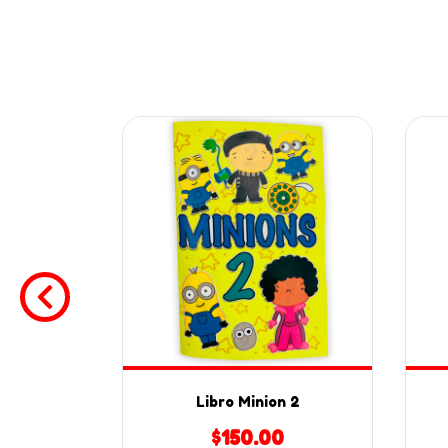
ions
Libro Minion 2
0
$150.00