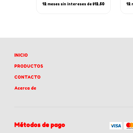
es de
$9.55
12
meses sin intereses de
$12.50
12
INICIO
PRODUCTOS
CONTACTO
Acerca de
Métodos de pago