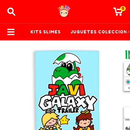
0
KITS SLIMES
JUGUETES COLECCION