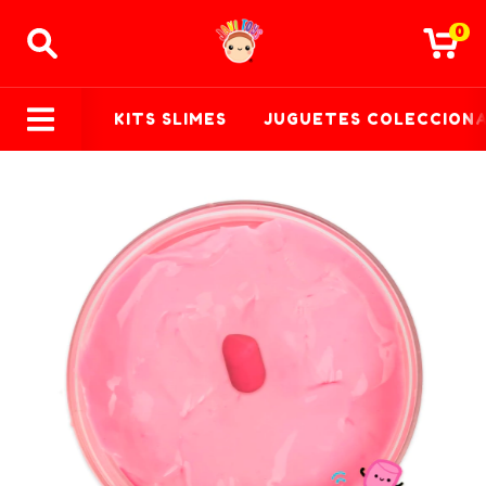
0
KITS SLIMES
JUGUETES COLECCION