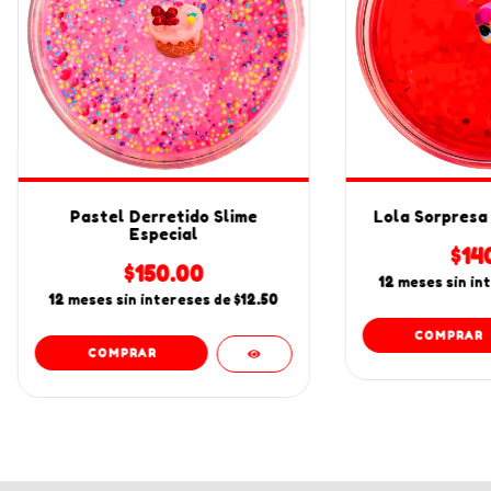
Pastel Derretido Slime
Lola Sorpresa 
Especial
$14
$150.00
12
meses sin in
12
meses sin intereses de
$12.50