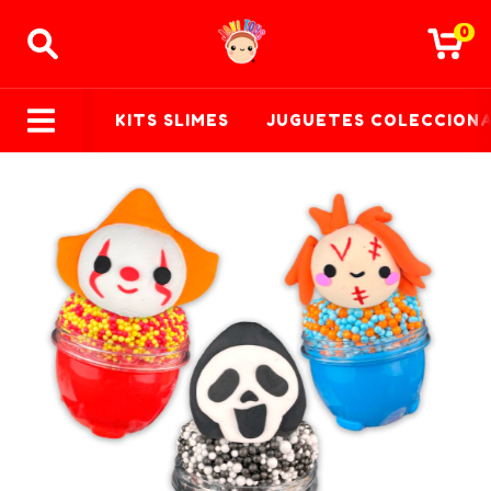
0
KITS SLIMES
JUGUETES COLECCION