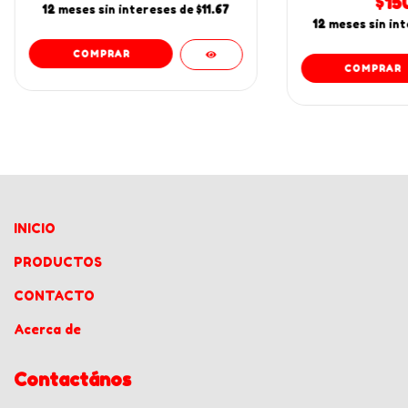
$15
12
meses sin intereses de
$11.67
12
meses sin in
INICIO
PRODUCTOS
CONTACTO
Acerca de
Contactános