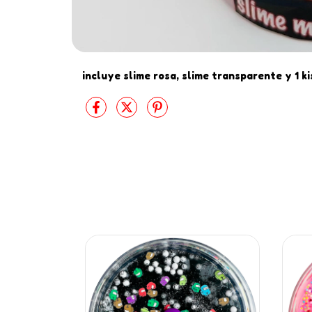
incluye slime rosa, slime transparente y 1 