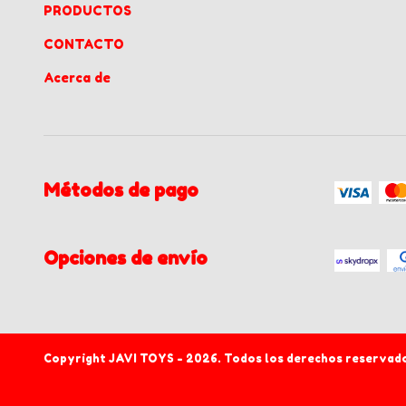
PRODUCTOS
CONTACTO
Acerca de
Métodos de pago
Opciones de envío
Copyright JAVI TOYS - 2026. Todos los derechos reservad