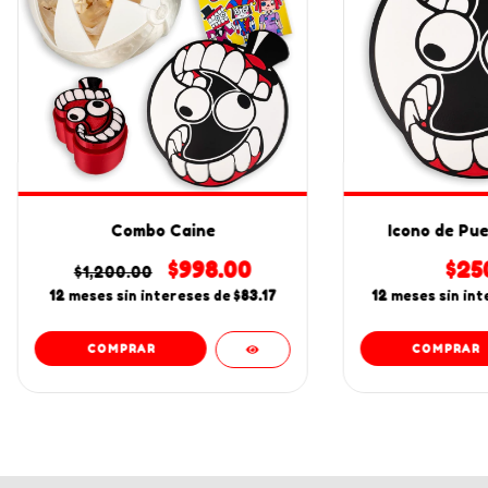
Combo Caine
Icono de Pue
$998.00
$25
$1,200.00
12
meses sin intereses de
$83.17
12
meses sin in