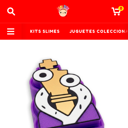
0
KITS SLIMES
JUGUETES COLECCION