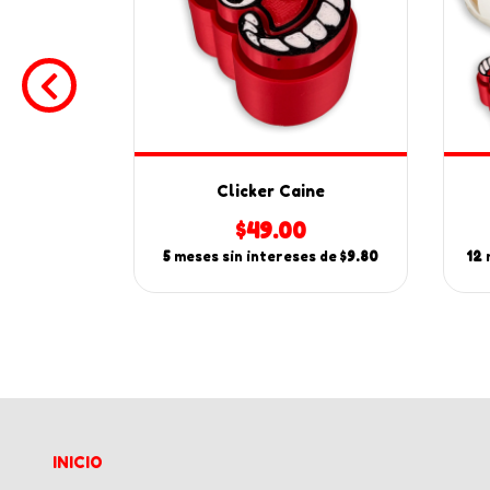
circus
Clicker Caine
0
$49.00
es de
$15.00
5
meses sin intereses de
$9.80
12
INICIO