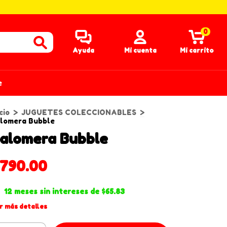
0
Ayuda
Mi cuenta
Mi carrito
e
cio
>
JUGUETES COLECCIONABLES
>
lomera Bubble
alomera Bubble
$790.00
12
meses sin intereses de
$65.83
r más detalles