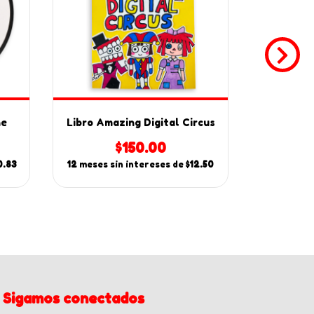
ne
Libro Amazing Digital Circus
Libro Ama
$150.00
0.83
12
meses sin intereses de
$12.50
12
meses s
Sigamos conectados