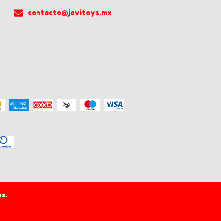
contacto@javitoys.mx
os.