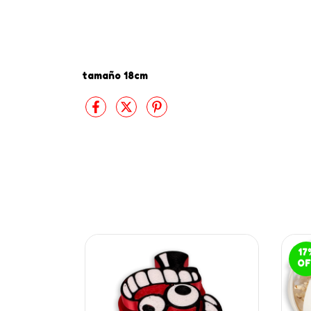
tamaño 18cm
17
OF