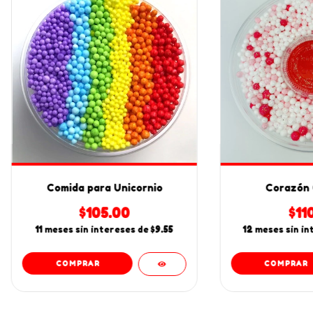
Comida para Unicornio
Corazón 
$105.00
$11
11
meses sin intereses de
$9.55
12
meses sin in