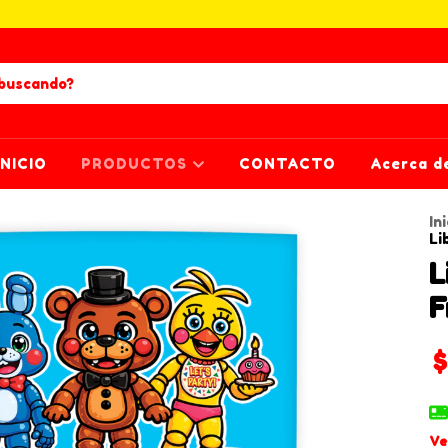
INICIO
PRODUCTOS
CONTACTO
Acerca d
Ini
Li
L
F
$
Ve