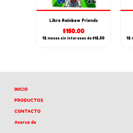
na
Libro Rainbow Friends
0
$150.00
es de
$12.50
12
meses sin intereses de
$12.50
12
INICIO
PRODUCTOS
CONTACTO
Acerca de