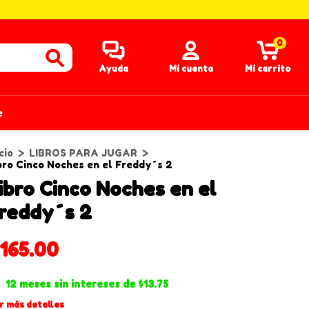
0
Ayuda
Mi cuenta
Mi carrito
e
cio
>
LIBROS PARA JUGAR
>
bro Cinco Noches en el Freddy´s 2
ibro Cinco Noches en el
reddy´s 2
165.00
12
meses sin intereses de
$13.75
r más detalles