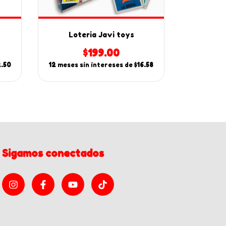
Loteria Javi toys
Libr
$199.00
2.50
12
meses sin intereses de
$16.58
12
meses s
Sigamos conectados