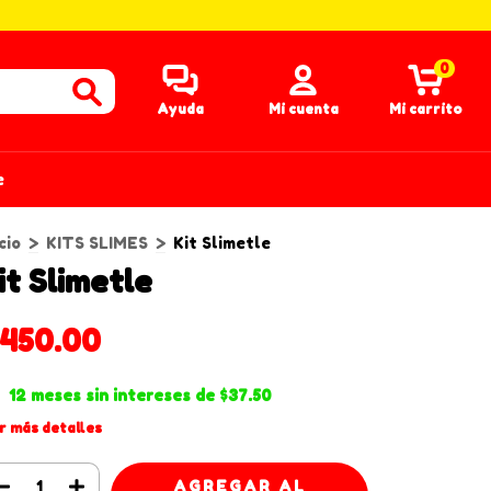
0
Ayuda
Mi cuenta
Mi carrito
e
cio
>
KITS SLIMES
>
Kit Slimetle
it Slimetle
$450.00
12
meses sin intereses de
$37.50
r más detalles