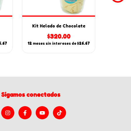
Kit Helado de Chocolate
Kit Am
$320.00
6.67
12
meses sin intereses de
$26.67
12
meses s
Sigamos conectados