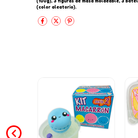
(100g), 3 figuras de masa moldeable, 3 batel
(color aleatorio).