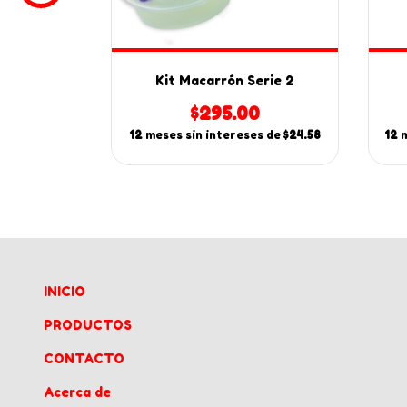
l
Kit Macarrón Serie 2
0
$295.00
s de
$25.00
12
meses sin intereses de
$24.58
12
m
INICIO
PRODUCTOS
CONTACTO
Acerca de